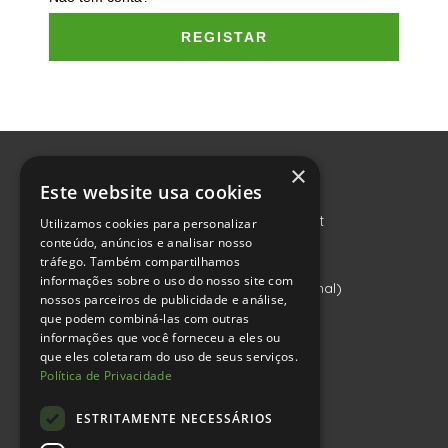
REGISTAR
×
CONTACTOS
Este website usa cookies
geral@sushinthehouse.pt
Utilizamos cookies para personalizar
conteúdo, anúncios e analisar nosso
212 534 093
tráfego. Também compartilhamos
informações sobre o uso do nosso site com
(chamada para rede fixa nacional)
nossos parceiros de publicidade e análise,
que podem combiná-las com outras
HORÁRIO
informações que você forneceu a eles ou
que eles coletaram do uso de seus serviços.
Todos os dias:
Política de Privacidade
12h às 14.30h – 18h às 22h
Sexta e Sábado:
ESTRITAMENTE NECESSÁRIOS
12h às 14:30h – 18h às 22:30h