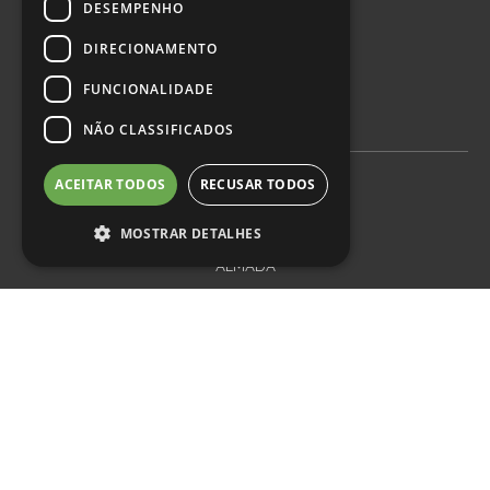
DESEMPENHO
DIRECIONAMENTO
REDES SOCIAIS
FUNCIONALIDADE
NÃO CLASSIFICADOS
ACEITAR TODOS
RECUSAR TODOS
LOJAS
MOSTRAR DETALHES
ALMADA
Estr. Algazarra 20a, 2810-011 Almada
SETÚBAL
Av. 22 de Dezembro 90, 2900-668 Setúbal